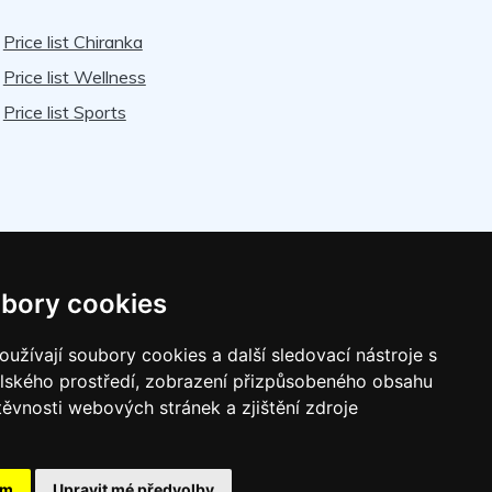
Price list Chiranka
Price list Wellness
Price list Sports
bory cookies
užívají soubory cookies a další sledovací nástroje s
elského prostředí, zobrazení přizpůsobeného obsahu
estaurant Helios
|
Partners
|
těvnosti webových stránek a zjištění zdroje
tings
ám
Upravit mé předvolby