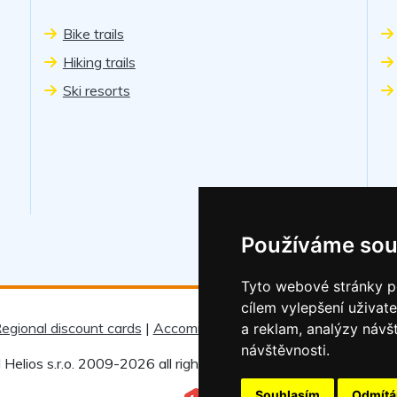
Bike trails
Hiking trails
Ski resorts
Používáme sou
Tyto webové stránky po
cílem vylepšení uživat
egional discount cards
|
Accommodation rules
|
For children
|
R
a reklam, analýzy návš
návštěvnosti.
 Helios s.r.o. 2009-2026 all rights reserved |
Change cookie set
Souhlasím
Odmít