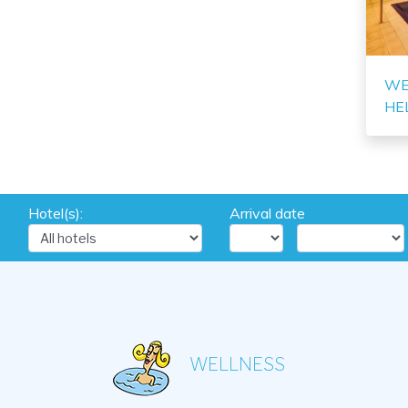
WE
HE
Hotel(s):
Arrival date
WELLNESS