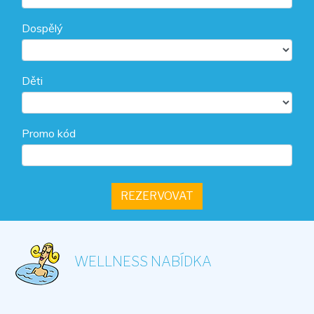
Dospělý
Děti
Promo kód
WELLNESS NABÍDKA