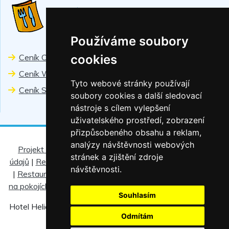
CENÍKY
Používáme soubory
Ceník Chiranka
cookies
Ceník Wellness
Tyto webové stránky používají
Ceník Sport
soubory cookies a další sledovací
nástroje s cílem vylepšení
uživatelského prostředí, zobrazení
přizpůsobeného obsahu a reklam,
analýzy návštěvnosti webových
Projekt - fotovoltaické elektrárny
|
Ochrana osobních
stránek a zjištění zdroje
údajů
|
Regionální slevové karty
|
Ubytovací řád
|
Pro děti
návštěvnosti.
|
Restaurace Helios
|
Baby-sitting
|
Partneři
|
Informace
na pokojích hotel Helios
|
Informace na pokojích hotel TOČ
Souhlasím
Hotel Helios s.r.o. 2009-2026 všechna práva vyhrazena |
Odmítám
Změnit nastavení cookies