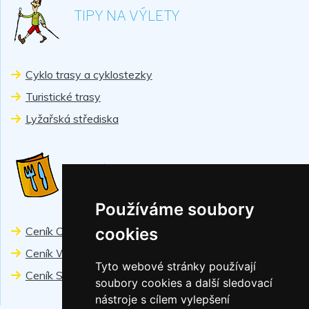
TIPY NA VÝLETY
Cyklo trasy a cyklostezky
Turistické trasy
Lyžařská střediska
CENÍKY
Používáme soubory
Ceník Chiranka
cookies
Ceník Wellness
Tyto webové stránky používají
Ceník Sport
soubory cookies a další sledovací
nástroje s cílem vylepšení