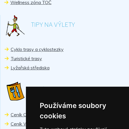
Wellness zóna TOČ
TIPY NA VÝLETY
Cyklo trasy a cyklostezky
Turistické trasy
Lyžařská střediska
CENÍKY
Používáme soubory
Ceník Chiranka
cookies
Ceník Wellness