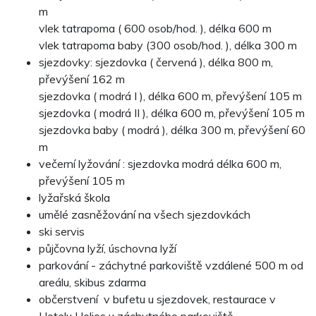
m
vlek tatrapoma ( 600 osob/hod. ), délka 600 m
vlek tatrapoma baby (300 osob/hod. ), délka 300 m
sjezdovky: sjezdovka ( červená ), délka 800 m,
převýšení 162 m
sjezdovka ( modrá I ), délka 600 m, převýšení 105 m
sjezdovka ( modrá II ), délka 600 m, převýšení 105 m
sjezdovka baby ( modrá ), délka 300 m, převýšení 60
m
večerní lyžování : sjezdovka modrá délka 600 m,
převýšení 105 m
lyžařská škola
umělé zasněžování na všech sjezdovkách
ski servis
půjčovna lyží, úschovna lyží
parkování - záchytné parkoviště vzdálené 500 m od
areálu, skibus zdarma
občerstvení v bufetu u sjezdovek, restaurace v