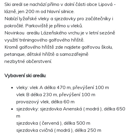
Ski areál se nachází přímo v dolní části obce Lipová -
lázně, jen 200 m od hlavní silnice.
Nabízí lyžařské vleky a sjezdovky pro začátečníky i
pokročilé. Parkoviště je přímo u vleků.
Novinkou areálu Lázeňského vrchu je v letní sezóně
využití tréningového golfového hřiště.
Kromě golfového hřiště zde najdete golfovou školu,
petanque, dětské hřiště a samozdřejmě
nezbytné občerstvení.
Vybavení ski areálu
:
vleky: vlek A délka 470 m, převýšení 100 m
vlek B délka 230 m, převýšení 100 m
provazový vlek, délka 60 m
sjezdovky: sjezdovka Anenská ( modrá ), délka 650
m
sjezdovka ( červená ), délka 500 m
sjezdovka cvičná ( modrá ), délka 250 m