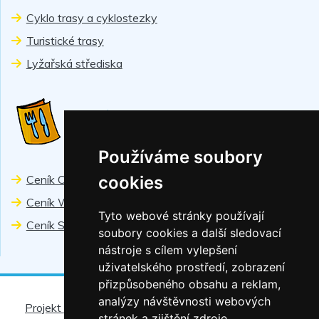
Cyklo trasy a cyklostezky
Turistické trasy
Lyžařská střediska
CENÍKY
Používáme soubory
cookies
Ceník Chiranka
Ceník Wellness
Tyto webové stránky používají
Ceník Sport
soubory cookies a další sledovací
nástroje s cílem vylepšení
uživatelského prostředí, zobrazení
přizpůsobeného obsahu a reklam,
analýzy návštěvnosti webových
Projekt - fotovoltaické elektrárny
|
Ochrana osobních
stránek a zjištění zdroje