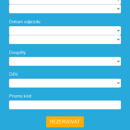
Datum odjezdu
Dospělý
Děti
Promo kód