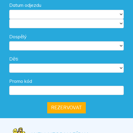
Datum odjezdu
Dospělý
Děti
Promo kód