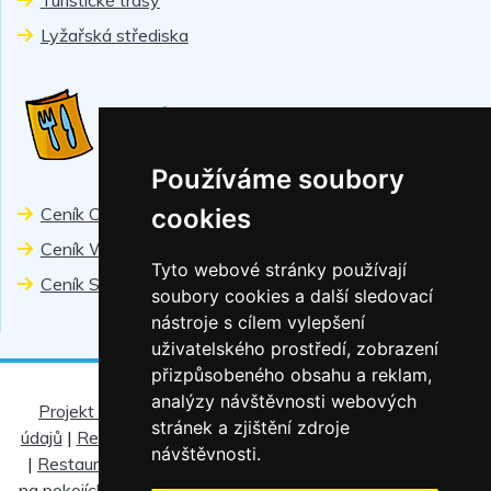
Lyžařská střediska
CENÍKY
Používáme soubory
Ceník Chiranka
cookies
Ceník Wellness
Tyto webové stránky používají
Ceník Sport
soubory cookies a další sledovací
nástroje s cílem vylepšení
uživatelského prostředí, zobrazení
přizpůsobeného obsahu a reklam,
analýzy návštěvnosti webových
Projekt - fotovoltaické elektrárny
|
Ochrana osobních
stránek a zjištění zdroje
údajů
|
Regionální slevové karty
|
Ubytovací řád
|
Pro děti
návštěvnosti.
|
Restaurace Helios
|
Baby-sitting
|
Partneři
|
Informace
na pokojích hotel Helios
|
Informace na pokojích hotel TOČ