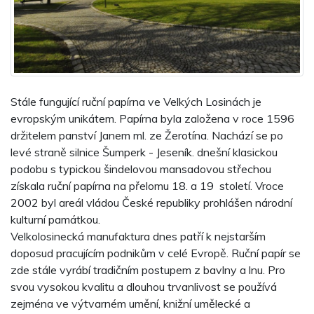
Stále fungující ruční papírna ve Velkých Losinách je
evropským unikátem. Papírna byla založena v roce 1596
držitelem panství Janem ml. ze Žerotína. Nachází se po
levé straně silnice Šumperk - Jeseník. dnešní klasickou
podobu s typickou šindelovou mansadovou střechou
získala ruční papírna na přelomu 18. a 19 století. Vroce
2002 byl areál vládou České republiky prohlášen národní
kulturní památkou.
Velkolosinecká manufaktura dnes patří k nejstarším
doposud pracujícím podnikům v celé Evropě. Ruční papír se
zde stále vyrábí tradičním postupem z bavlny a lnu. Pro
svou vysokou kvalitu a dlouhou trvanlivost se používá
zejména ve výtvarném umění, knižní umělecké a