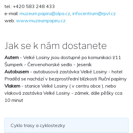
tel.: +420 583 248 433
e-mail:
muzeum.papiru@olpa.cz
,
infocentrum@rpvl.cz
web:
www.muzeumpapiru.cz
Jak se k nám dostanete
Autem
- Velké Losiny jsou dostupné po komunikaci I/11
Šumperk - Červenohorské sedlo - Jeseník
Autobusem
- autobusová zastávka Velké Losiny - hotel
Praděd se nachází v bezprostřední blízkosti Ruční papírny
Vlakem
- stanice Velké Losiny ( v centru obce ), nebo
vlaková zastávka Velké Losiny - zámek, dále pěšky cca
10 minut
Cyklo trasy a cyklostezky