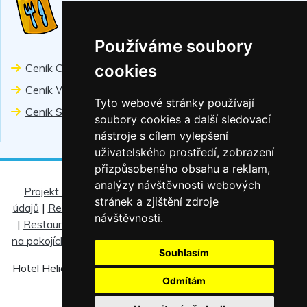
CENÍKY
Používáme soubory
Ceník Chiranka
cookies
Ceník Wellness
Tyto webové stránky používají
Ceník Sport
soubory cookies a další sledovací
nástroje s cílem vylepšení
uživatelského prostředí, zobrazení
přizpůsobeného obsahu a reklam,
analýzy návštěvnosti webových
Projekt - fotovoltaické elektrárny
|
Ochrana osobních
stránek a zjištění zdroje
údajů
|
Regionální slevové karty
|
Ubytovací řád
|
Pro děti
návštěvnosti.
|
Restaurace Helios
|
Baby-sitting
|
Partneři
|
Informace
na pokojích hotel Helios
|
Informace na pokojích hotel TOČ
Souhlasím
Hotel Helios s.r.o. 2009-2026 všechna práva vyhrazena |
Odmítám
Změnit nastavení cookies