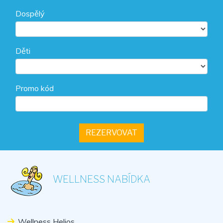
Dospělý
Děti
Promo kód
WELLNESS NABÍDKA
Wellness Helios